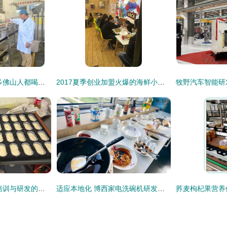
这个品牌的饮料,很多佛山人都喝过 背后的故事
2017夏季创业加盟火爆的海鲜小吃 花甲大咖
探求现烤蛋糕技术 培训与研发的多元渠道
适应本地化 博西家电洗碗机研发中心参观记