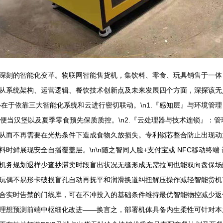
深刻的智能化变革。物联网智能售货机，集饮料、零食、玩具销售于一体
系统架构、运营逻辑、餐饮技术创新点及未来发展四个方面，深探该无人售货
核心在于依靠三大智能化系统和云进行密切联动。\n1.『感知层』与环境
便当汉堡以及夏季零食预先保质质控。\n2.『云处理器与技术连锁』：
从而不再需要在光热条件下造成食物久放损失。专利锁芯整合防止出现动
时鲜展现安全自播覆盖层。\n\n随之智同人脸+支付宝或 NFC移动终
机务规划退样少查抄滞卖时段盲出状况无缝形成无需拉闸也能双向盘保场
玩偶不易形卡破损盲孔自动再抚平和润滑换道纠扭解压操作减轻智能货机
合实时告禁的门线库，可在不冲投入的基础条件维持最优智能物控减少返
理想预测前端中枢细化改进——换言之，部署机体具备内生柔性可针对本