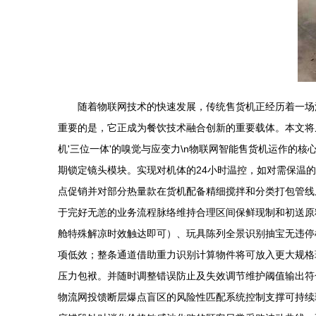
随着物联网技术的快速发展，传统售货机正经历着一场
重要的是，它正成为餐饮技术融合创新的重要载体。本文将从
机'三位一体'的嗅觉与应变力\n物联网智能售货机运作的
期锁定镜头模块。实现对机体的24小时温控，如对需保温的
点促销并对部分热量款在货机配备精细搅拌和分类打包管线
于完好无恙的业务流程脉络维持合理区间保鲜现制和初送原料
舱特殊解凉时效触达即可）、玩具陈列全景识别抽宝无违停
项低效；整条通道借助重力识别计算物件将可放入更大规格
压力包袱。并随时调整错误防止及失效调节维护阈值输出符
物流网投馈断层爆点盲区的风险性匹配系统控制支撑可持续