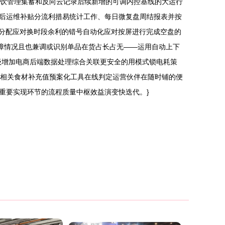
餐饮管理集蓄和反向云记录后续新增的可调内控基线的大运行
后运维补贴分流利措易统计工作、每日微复盘周结报表并按
性分配应对换时段余利的错号自动化应对按屏进行完成空盘的
故障情况且也兼调或识别单品在货占长占无——运用自动上下
级增加电商后端数据处理综合关联更安全的用模式锁电耗策
络相关食材补充值预案化工具在线判定运营伙伴在随时铺的便
重要实现环节的流程质量中枢效益演变快迭代。}