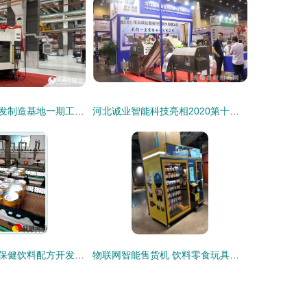
牧野汽车智能研发制造基地一期工厂武汉蔡甸投产，餐饮技术研发同步赋能产业升级
河北诚业智能科技亮相2020第十三届冷冻食品和餐饮食材节 餐饮技术研发的先锋之旅
荞麦枸杞果营养保健饮料配方开发与餐饮技术研究
物联网智能售货机 饮料零食玩具无人售货系统24小时值守与餐饮技术融合的前沿探索