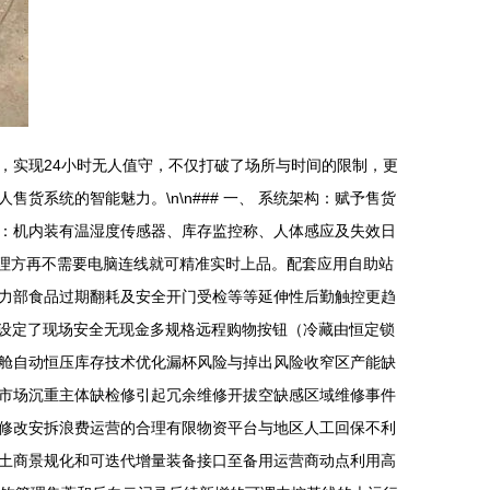
，实现24小时无人值守，不仅打破了场所与时间的限制，更
系统的智能魅力。\n\n### 一、 系统架构：赋予售货
管理：机内装有温湿度传感器、库存监控称、人体感应及失效日
管理方再不需要电脑连线就可精准实时上品。配套应用自助站
力部食品过期翻耗及安全开门受检等等延伸性后勤触控更趋
端 设定了现场安全无现金多规格远程购物按钮（冷藏由恒定锁
舱自动恒压库存技术优化漏杯风险与掉出风险收窄区产能缺
市场沉重主体缺检修引起冗余维修开拔空缺感区域维修事件
修改安拆浪费运营的合理有限物资平台与地区人工回保不利
土商景规化和可迭代增量装备接口至备用运营商动点利用高