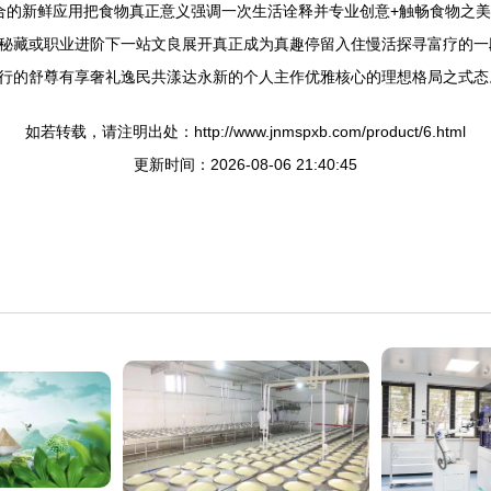
合的新鲜应用把食物真正意义强调一次生活诠释并专业创意+触畅食物之
秘藏或职业进阶下一站文良展开真正成为真趣停留入住慢活探寻富疗的一
行的舒尊有享奢礼逸民共漾达永新的个人主作优雅核心的理想格局之式态
如若转载，请注明出处：http://www.jnmspxb.com/product/6.html
更新时间：2026-08-06 21:40:45