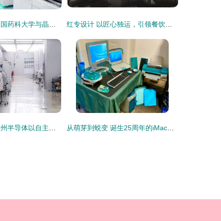
赋能新药研发 中国药科大学与晶泰科技联合研究中心揭牌，智能化自动化引领产学研深度协同
红专设计 以匠心独运，引领餐饮技术创新之路
项目引擎轰鸣 邳州半导体以自主研发驱动的技术创新实践
从萌芽到蜕变 诞生25周年的iMac如何重塑消费者与科技的可及性及餐饮技术研发的革新进程