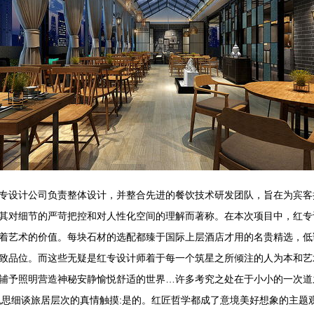
专设计公司负责整体设计，并整合先进的餐饮技术研发团队，旨在为宾客
其对细节的严苛把控和对人性化空间的理解而著称。在本次项目中，红专
着艺术的价值。每块石材的选配都臻于国际上层酒店才用的名贵精选，低
致品位。而这些无疑是红专设计师着于每一个筑星之所倾注的人为本和艺
辅予照明营造神秘安静愉悦舒适的世界…许多考究之处在于小小的一次道
色思细谈旅居层次的真情触摸:是的。红匠哲学都成了意境美好想象的主题