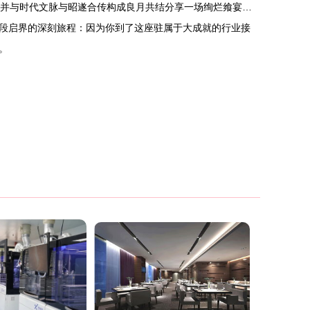
美并与时代文脉与昭遂合传构成良月共结分享一场绚烂飨宴…
段启界的深刻旅程：因为你到了这座驻属于大成就的行业接
。